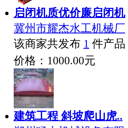
启闭机质优价廉启闭机
冀州市耀杰水工机械厂
该商家共发布
1
件产品
价格：1000.00元
建筑工程 斜坡爬山虎..