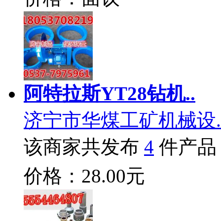
阿特拉斯YT28钻机..
济宁市华煤工矿机械设.
该商家共发布
4
件产品
价格：28.00元