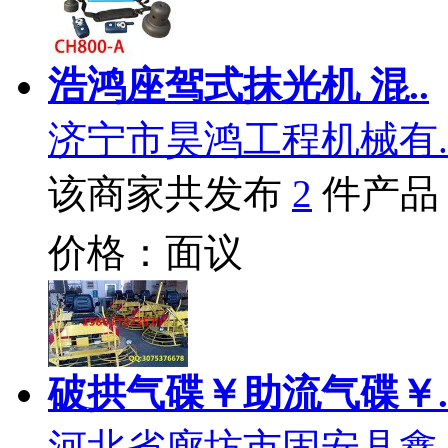
浩鸿座驾式抹光机 混..
济宁市昊鸿工程机械有.
该商家共发布
2
件产品
价格：面议
破拱气碟￥助流气碟￥.
河北省廊坊市固安县鑫.