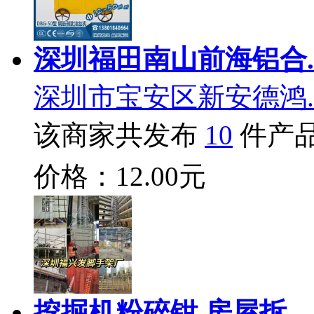
深圳福田南山前海铝合.
深圳市宝安区新安德鸿.
该商家共发布
10
件产
价格：12.00元
挖掘机粉碎钳 房屋拆..